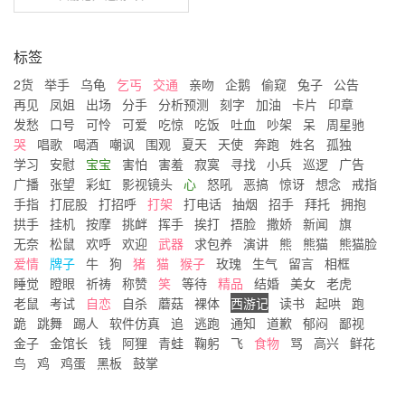
标签
2货
举手
乌龟
乞丐
交通
亲吻
企鹅
偷窥
兔子
公告
再见
凤姐
出场
分手
分析预测
刻字
加油
卡片
印章
发愁
口号
可怜
可爱
吃惊
吃饭
吐血
吵架
呆
周星驰
哭
唱歌
喝酒
嘲讽
围观
夏天
天使
奔跑
姓名
孤独
学习
安慰
宝宝
害怕
害羞
寂寞
寻找
小兵
巡逻
广告
广播
张望
彩虹
影视镜头
心
怒吼
恶搞
惊讶
想念
戒指
手指
打屁股
打招呼
打架
打电话
抽烟
招手
拜托
拥抱
拱手
挂机
按摩
挑衅
挥手
挨打
捂脸
撒娇
新闻
旗
无奈
松鼠
欢呼
欢迎
武器
求包养
演讲
熊
熊猫
熊猫脸
爱情
牌子
牛
狗
猪
猫
猴子
玫瑰
生气
留言
相框
睡觉
瞪眼
祈祷
称赞
笑
等待
精品
结婚
美女
老虎
老鼠
考试
自恋
自杀
蘑菇
裸体
西游记
读书
起哄
跑
跪
跳舞
踢人
软件仿真
追
逃跑
通知
道歉
郁闷
鄙视
金子
金馆长
钱
阿狸
青蛙
鞠躬
飞
食物
骂
高兴
鲜花
鸟
鸡
鸡蛋
黑板
鼓掌