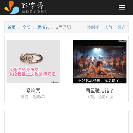
Toggl
navig
首页
全部
表情包
#西游记
按时间
人气
风评
紧箍咒
周星驰走错了
爱情， 近期4次
围观， 近期12次