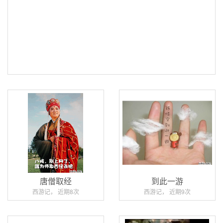
唐僧取经
到此一游
西游记， 近期8次
西游记， 近期9次