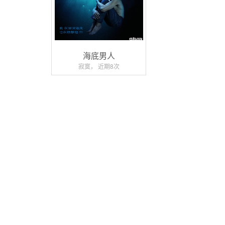
海底男人
寂寞， 近期8次