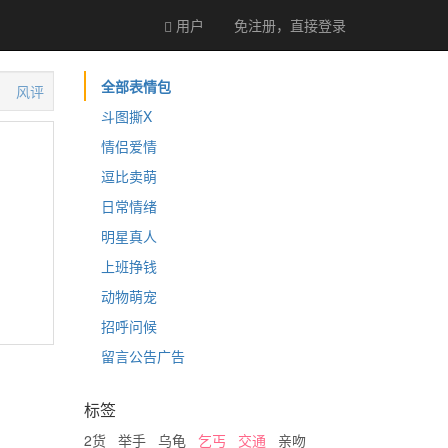
用户
免注册，直接
登录
全部表情包
风评
斗图撕X
情侣爱情
逗比卖萌
日常情绪
明星真人
上班挣钱
动物萌宠
招呼问候
留言公告广告
标签
2货
举手
乌龟
乞丐
交通
亲吻