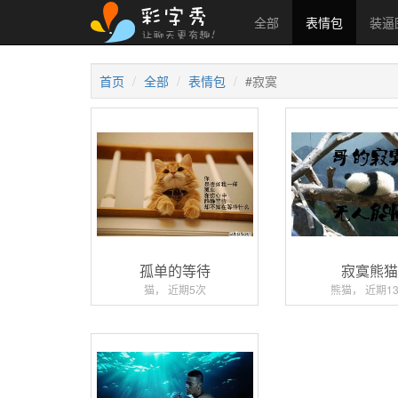
全部
表情包
装逼
首页
全部
表情包
#寂寞
孤单的等待
寂寞熊
猫， 近期5次
熊猫， 近期1