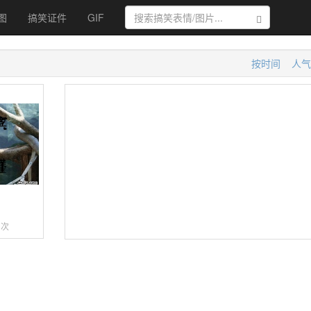
图
搞笑证件
GIF
搜索
按时间
人气
猫
3次