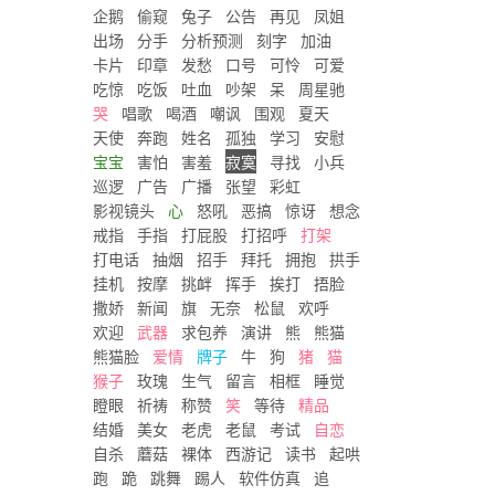
企鹅
偷窥
兔子
公告
再见
凤姐
出场
分手
分析预测
刻字
加油
卡片
印章
发愁
口号
可怜
可爱
吃惊
吃饭
吐血
吵架
呆
周星驰
哭
唱歌
喝酒
嘲讽
围观
夏天
天使
奔跑
姓名
孤独
学习
安慰
宝宝
害怕
害羞
寂寞
寻找
小兵
巡逻
广告
广播
张望
彩虹
影视镜头
心
怒吼
恶搞
惊讶
想念
戒指
手指
打屁股
打招呼
打架
打电话
抽烟
招手
拜托
拥抱
拱手
挂机
按摩
挑衅
挥手
挨打
捂脸
撒娇
新闻
旗
无奈
松鼠
欢呼
欢迎
武器
求包养
演讲
熊
熊猫
熊猫脸
爱情
牌子
牛
狗
猪
猫
猴子
玫瑰
生气
留言
相框
睡觉
瞪眼
祈祷
称赞
笑
等待
精品
结婚
美女
老虎
老鼠
考试
自恋
自杀
蘑菇
裸体
西游记
读书
起哄
跑
跪
跳舞
踢人
软件仿真
追