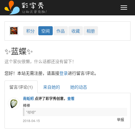
Toggl
navig
积分
空间
作品
收藏
相册
✨蓝蝶✨
这个家伙很懒，什么话都还没有留下！
您好！本站无需注册，请直接
登录
进行留言/评论。
留言/评论(1)
来自她的
她的动态
南蚯蚓
点评了彩字秀创意，
查看
棒棒
哈哈
举报
2018-04-15