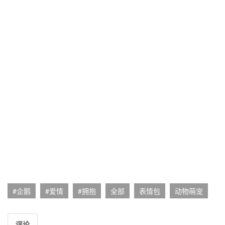
#企鹅
#爱情
#拥抱
全部
表情包
动物萌宠
评论