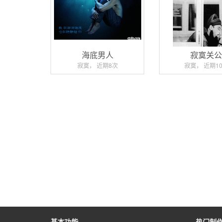
海底男人
寂寞关
寂寞， 近期8次
寂寞， 近期1
基本功能
热门制