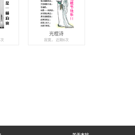
公
光棍诗
0次
寂寞， 近期6次
作
关于本站