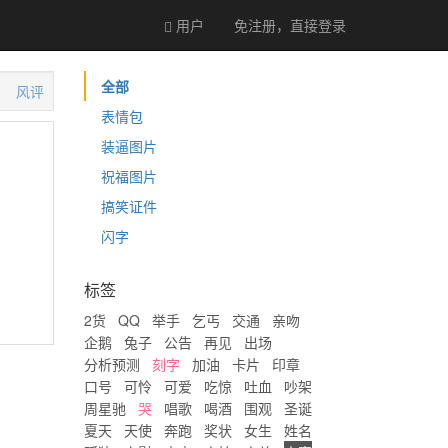
用户
免注册，直接
登录
全部
风评
表情包
装逼图片
祝福图片
搞笑证件
闪字
标签
2货
QQ
举手
乞丐
交通
亲吻
企鹅
兔子
公告
再见
出场
分析预测
刻字
加油
卡片
印章
口号
可怜
可爱
吃惊
吐血
吵架
周星驰
哭
唱歌
喝酒
围观
圣诞
夏天
天使
奔跑
奖状
女生
姓名