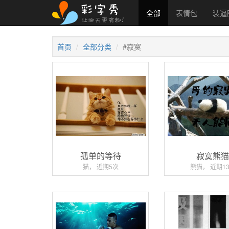
全部
表情包
装逼
首页
全部分类
#寂寞
孤单的等待
寂寞熊
猫， 近期5次
熊猫， 近期1