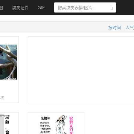
图
搞笑证件
GIF
搜索
按时间
人气
猫
3次