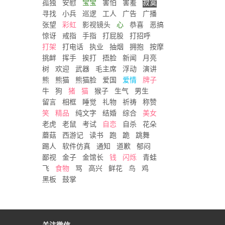
孤独
安慰
宝宝
害怕
害羞
寂寞
寻找
小兵
巡逻
工人
广告
广播
张望
彩虹
影视镜头
心
恭喜
恶搞
惊讶
戒指
手指
打屁股
打招呼
打架
打电话
执业
抽烟
拥抱
按摩
挑衅
挥手
挨打
捂脸
新闻
月亮
树
欢迎
武器
毛主席
浮动
演讲
熊
熊猫
熊猫脸
爱国
爱情
牌子
牛
狗
猪
猫
猴子
生气
男生
留言
相框
睡觉
礼物
祈祷
称赞
笑
精品
纯文字
结婚
综合
美女
老虎
老鼠
考试
自恋
自杀
花朵
蘑菇
西游记
读书
跑
跪
跳舞
踢人
软件仿真
通知
道歉
郁闷
鄙视
金子
金馆长
钱
闪烁
青蛙
飞
食物
骂
高兴
鲜花
鸟
鸡
黑板
鼓掌
关注微信