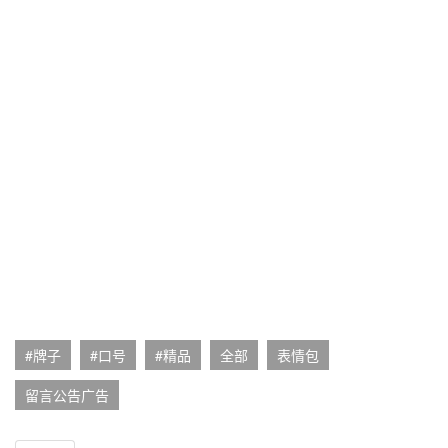
#牌子
#口号
#精品
全部
表情包
留言公告广告