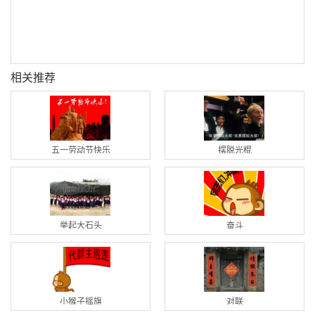
相关推荐
五一劳动节快乐
摆脱光棍
举起大石头
奋斗
小猴子摇旗
对联